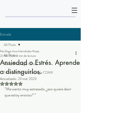
Entrada
All Posts
Psicóloga Aura Hernández Rosas
All Posts
22 feb 2023
8 min de lectura
Ansiedad o Estrés. Aprende
Temas Psicología Clínica
a distinguirlos.
Temas de interés Psicología CDMX
Actualizado:
23 mar 2023
Obtuvo NaN de 5 estrellas.
“Me siento muy estresado, ¿eso quiere decir 
que estoy ansioso? “ 