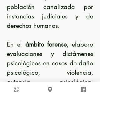
población canalizada por
instancias judiciales y de
derechos humanos.
En el
ámbito forense
, elaboro
evaluaciones y dictámenes
psicológicos en casos de daño
psicológico, violencia,
autopsia psicológica,
inimputabilidad y evaluación
de capacidades cognitivas y
volitivas.
También he participado en
docencia universitaria
y en el