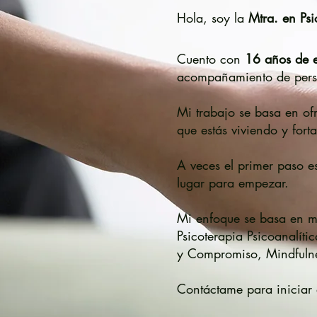
Hola, soy la
Mtra. en Ps
Cuento con
16 años de 
acompañamiento de perso
Mi trabajo se basa en of
que estás viviendo y fort
A veces el primer paso e
lugar para empezar.
Mi enfoque se basa en mé
Psicoterapia Psicoanalít
y Compromiso, Mindfuln
Contáctame para iniciar 