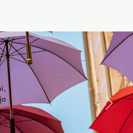
i,
ja