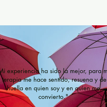
Mi experiencia ha sido la mejor, para m
a terapia me hace sentido, resuena y de
huella en quien soy y en quien me
convierto."