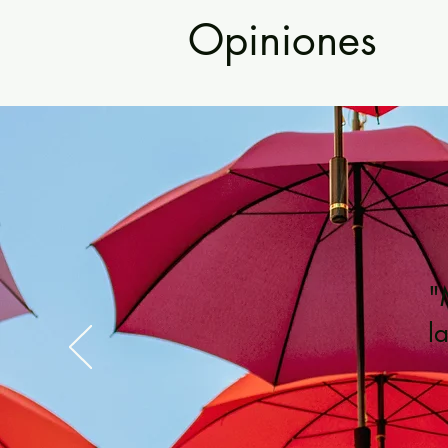
Opiniones
"
l