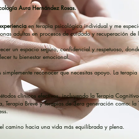
icología Aura Hernández Rosas.
experiencia
en terapia psicológica individual y me especi
nas adultas en procesos de cuidado y recuperación de l
recer un espacio seguro, confidencial y respetuoso, dond
alecer tu bienestar emocional.
s simplemente reconocer que necesitas apoyo. La terapia
todos clínicos efectivos, incluyendo la Terapia Cognitivo
ica, Terapia Breve y Terapias de 3era generación como: la
ess.
el camino hacia una vida más equilibrada y plena.