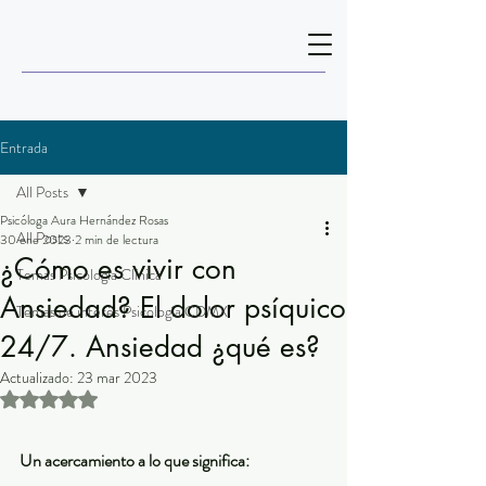
Entrada
All Posts
Psicóloga Aura Hernández Rosas
All Posts
30 ene 2023
2 min de lectura
¿Cómo es vivir con
Temas Psicología Clínica
Ansiedad? El dolor psíquico
Temas de interés Psicología CDMX
24/7. Ansiedad ¿qué es?
Actualizado:
23 mar 2023
Obtuvo NaN de 5 estrellas.
Un acercamiento a lo que significa: 