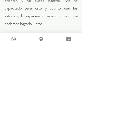
orientar, y yo puedo hacerlo. Me he 
capacitado para esto y cuento con los 
estudios, la experiencia necesaria para que 
podamos lograrlo juntos.
Contáctame
: 
Psicóloga Aura Hernández Rosas
Tajin 363, Narvarte, Benito Juárez, CDMX, 
03020
www
.psicologacdmx.mx
 WhatsApp: 55 1329 1619 :
https://wa.link/s0wxn1
Agenda hoy mismo